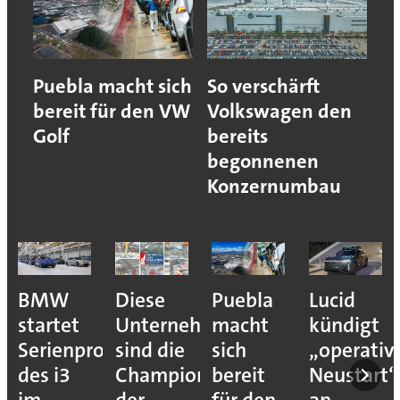
Puebla macht sich
So verschärft
bereit für den VW
Volkswagen den
Golf
bereits
begonnenen
Konzernumbau
BMW
Diese
Puebla
Lucid
startet
Unternehmen
macht
kündigt
Serienproduktion
sind die
sich
„operativ
des i3
Champions
bereit
Neustart“