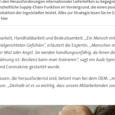
 den Herausforderungen internationaler Lieferketten zu begegnen
nzheitliche Supply-Chain-Funktion im Vordergrund, die einen posi
oduktion der Ingolstädter leistet. Alles zur Strategie lesen Sie im
 hier
barkeit, Handhabbarkeit und Bedeutsamkeit.
„Ein Mensch mit
elgerichteten Gefühlen“,
erläutert die Expertin,
„Menschen mit
r Wut oder Angst. Sie werden handlungsunfähig, da ihnen das
ahrung ist: Resilienz kann man trainieren“,
sagt ein Audi-Spre
und Coronakrise gestartet wurde.
üssen, die herausfordernd sind, betont man bei dem OEM:
„I
hon.
„Deshalb ist es so wichtig, dass unsere Mitarbeitenden so