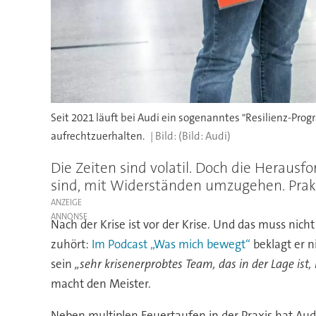
Seit 2021 läuft bei Audi ein sogenanntes "Resilienz-Pro
aufrechtzuerhalten.
(Bild: Audi)
Die Zeiten sind volatil. Doch die Heraus
sind, mit Widerständen umzugehen. Prakt
ANZEIGE
Nach der Krise ist vor der Krise. Und das muss nic
zuhört:
Im Podcast „Was mich bewegt“
beklagt er n
sein
„sehr krisenerprobtes Team, das in der Lage i
macht den Meister.
Neben multiplen Feuertaufen in der Praxis hat Aud