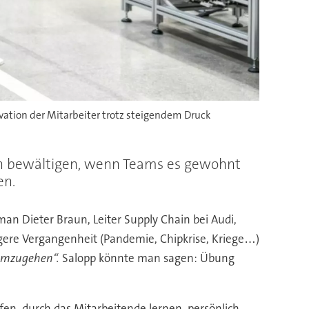
ivation der Mitarbeiter trotz steigendem Druck
sich bewältigen, wenn Teams es gewohnt
en.
man Dieter Braun, Leiter Supply Chain bei Audi,
jüngere Vergangenheit (Pandemie, Chipkrise, Kriege…)
l umzugehen“.
Salopp könnte man sagen: Übung
en, durch das Mitarbeitende lernen, persönlich