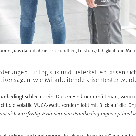
gramm", das darauf abzielt, Gesundheit, Leistungsfähigkeit und Mot
forderungen für Logistik und Lieferketten lassen 
iker sagen, wie Mitarbeitende krisenfester werd
ht unbedingt schlecht sein. Diesen Eindruck erhält man, wenn 
icht die volatile VUCA-Welt, sondern lobt mit Blick auf die 
st, mit sich kurzfristig verändernden Randbedingungen optima
i allerdings auch mit einem „Resilienz-Programm“ nachgeholf