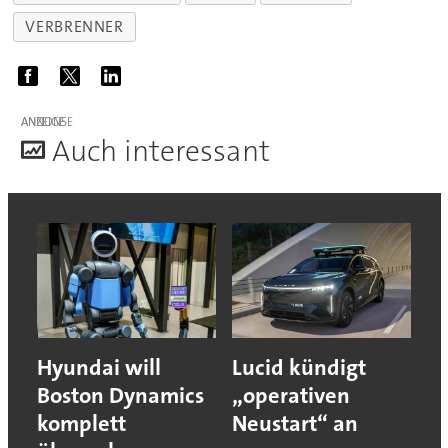
VERBRENNER
ANZEIGE
A
uch interessant
Hyundai will
Lucid kündigt
Boston Dynamics
„operativen
komplett
Neustart“ an