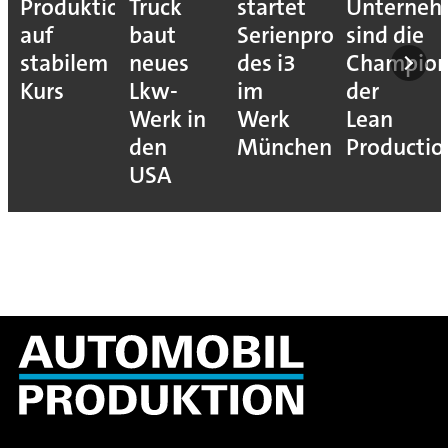
Produktion
Truck
startet
Unterne
auf
baut
Serienproduktion
sind die
stabilem
neues
des i3
Champion
Kurs
Lkw-
im
der
Werk in
Werk
Lean
den
München
Productio
USA