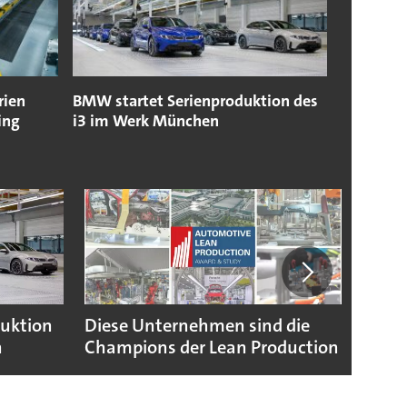
rien
BMW startet Serienproduktion des
ing
i3 im Werk München
duktion
Diese Unternehmen sind die
Puebl
n
Champions der Lean Production
VW G