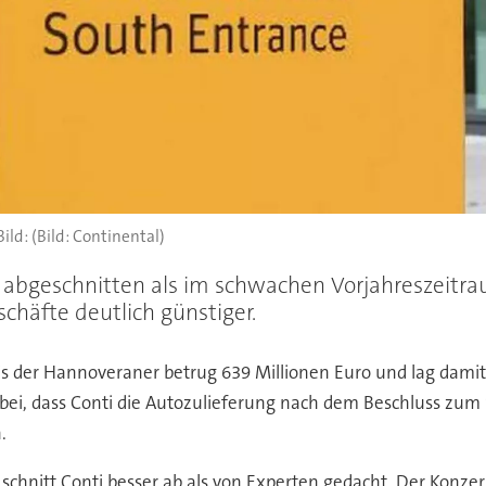
(Bild: Continental)
r abgeschnitten als im schwachen Vorjahreszeitra
chäfte deutlich günstiger.
s der Hannoveraner betrug 639 Millionen Euro und lag damit 
bei, dass Conti die Autozulieferung nach dem Beschluss zum S
.
schnitt Conti besser ab als von Experten gedacht. Der Konze