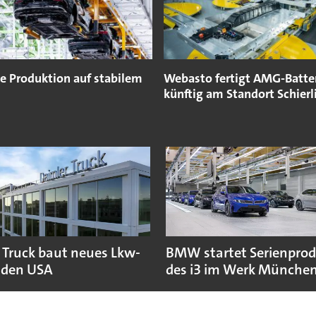
e Produktion auf stabilem
Webasto fertigt AMG-Batte
künftig am Standort Schierl
 Truck baut neues Lkw-
BMW startet Serienpro
 den USA
des i3 im Werk Münche