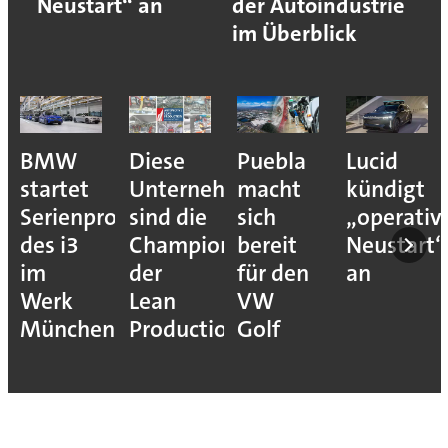
Neustart“ an
der Autoindustrie
im Überblick
BMW
Diese
Puebla
Lucid
startet
Unternehmen
macht
kündigt
Serienproduktion
sind die
sich
„operativ
des i3
Champions
bereit
Neustart“
im
der
für den
an
Werk
Lean
VW
München
Production
Golf