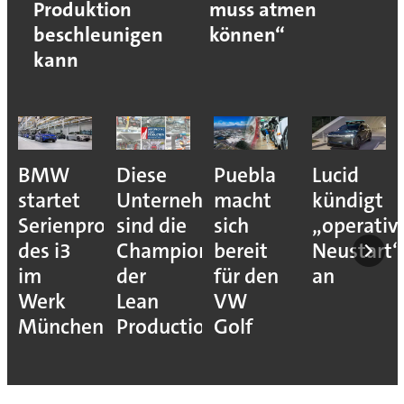
Produktion
muss atmen
beschleunigen
können“
kann
BMW
Diese
Puebla
Lucid
startet
Unternehmen
macht
kündigt
Serienproduktion
sind die
sich
„operativ
des i3
Champions
bereit
Neustart“
im
der
für den
an
Werk
Lean
VW
München
Production
Golf