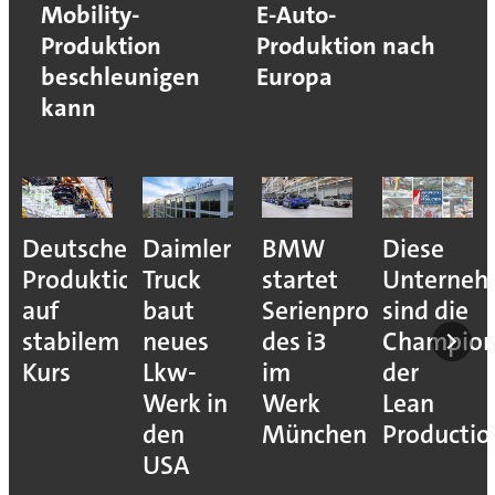
Mobility-
E-Auto-
Produktion
Produktion nach
beschleunigen
Europa
kann
Deutsche
Daimler
BMW
Diese
Produktion
Truck
startet
Unterne
auf
baut
Serienproduktion
sind die
stabilem
neues
des i3
Champion
Kurs
Lkw-
im
der
Werk in
Werk
Lean
den
München
Productio
USA