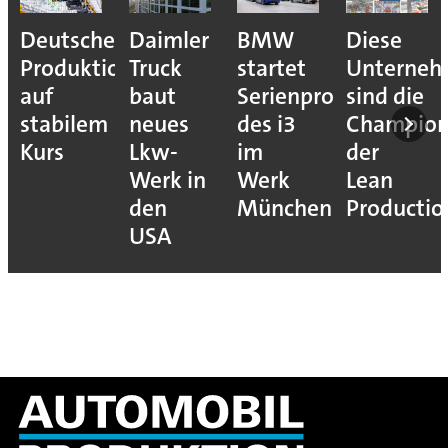
Deutsche
Daimler
BMW
Diese
Produktion
Truck
startet
Unterne
auf
baut
Serienproduktion
sind die
stabilem
neues
des i3
Champion
Kurs
Lkw-
im
der
Werk in
Werk
Lean
den
München
Productio
USA