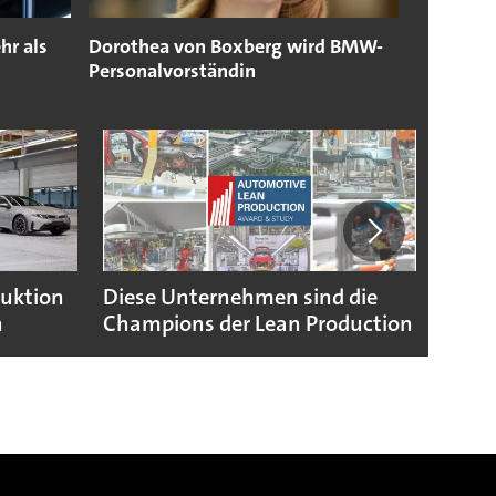
r als
Dorothea von Boxberg wird BMW-
Personalvorständin
duktion
Diese Unternehmen sind die
Puebl
n
Champions der Lean Production
VW G