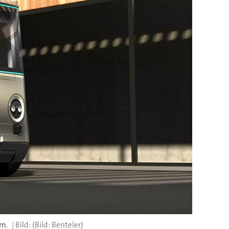
rn.
(Bild: Benteler)