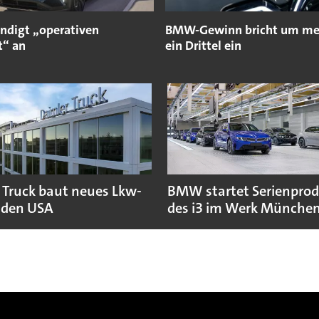
ündigt „operativen
BMW-Gewinn bricht um meh
t“ an
ein Drittel ein
 Truck baut neues Lkw-
BMW startet Serienpro
 den USA
des i3 im Werk Münche