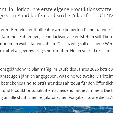
nt, in Florida ihre erste eigene Produktionsstätt
euge vom Band laufen und so die Zukunft des ÖPNV
ferers Benteler, enthüllte ihre ambitionierten Pläne für ein
 fahrende Fahrzeuge, die in Jacksonville entstehen soll. Diese
nomen Mobilität einzahlen. Gleichzeitig soll das neue Werk 
smittel allgegenwärtig sein könnten. Holon selbst bezeichnet
nsgelände wird planmäßig im Laufe des Jahres 2026 betriebsb
 Fahrzeugen jährlich angegeben, was eine weltweite Marktein
sch betriebenes und selbstfahrendes Fahrzeug für den öffentl
ort und Produktionsqualität entscheidend mitbestimmen. Die
g an alle staatlichen regulatorischen Vorgaben sowie die
Fede