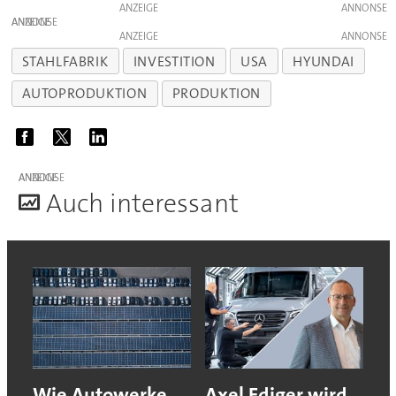
ANZEIGE
ANZEIGE
ANZEIGE
STAHLFABRIK
INVESTITION
USA
HYUNDAI
AUTOPRODUKTION
PRODUKTION
ANZEIGE
A
uch interessant
Wie Autowerke
Axel Ediger wird