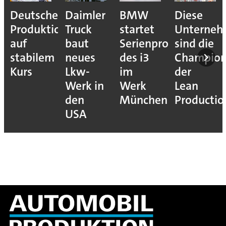
Deutsche
Daimler
BMW
Diese
Produktion
Truck
startet
Unterne
auf
baut
Serienproduktion
sind die
stabilem
neues
des i3
Champion
Kurs
Lkw-
im
der
Werk in
Werk
Lean
den
München
Productio
USA