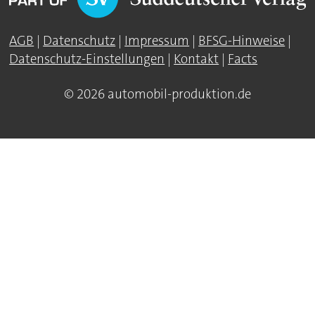
AGB
|
Datenschutz
|
Impressum
|
BFSG-Hinweise
|
Datenschutz-Einstellungen
|
Kontakt
|
Facts
© 2026 automobil-produktion.de