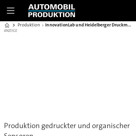
Produktion
InnovationLab und Heidelberger Druckmaschinen kooperieren
Home
ANZEIGE
ANZEIGE
Produktion gedruckter und organischer
Sensoren