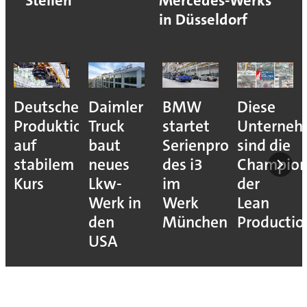
Stellen
Mercedes-Werks
in Düsseldorf
Deutsche
Daimler
BMW
Diese
Produktion
Truck
startet
Unterne
auf
baut
Serienproduktion
sind die
stabilem
neues
des i3
Champion
Kurs
Lkw-
im
der
Werk in
Werk
Lean
den
München
Productio
USA