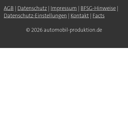
AGB
|
Datenschutz
|
Impressum
|
BFSG-Hinweise
|
Datenschutz-Einstellungen
|
Kontakt
|
Facts
© 2026 automobil-produktion.de