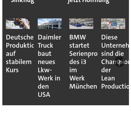
Deutsche
Daimler
BMW
Diese
Produktion
Truck
startet
Unterne
auf
baut
Serienproduktion
sind die
stabilem
neues
des i3
Champion
Kurs
Lkw-
im
der
Werk in
Werk
Lean
den
München
Productio
USA