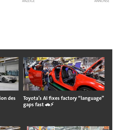
ANZEIGE
ion des
Toyota’s AI fixes factory “language”
gaps fast 🚗⚡