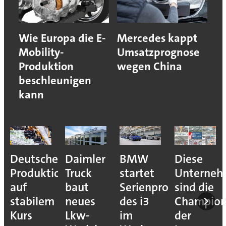
Wie Europa die E-
Mercedes kappt
Mobility-
Umsatzprognose
Produktion
wegen China
beschleunigen
kann
Deutsche
Daimler
BMW
Diese
Produktion
Truck
startet
Unterne
auf
baut
Serienproduktion
sind die
stabilem
neues
des i3
Champion
Kurs
Lkw-
im
der