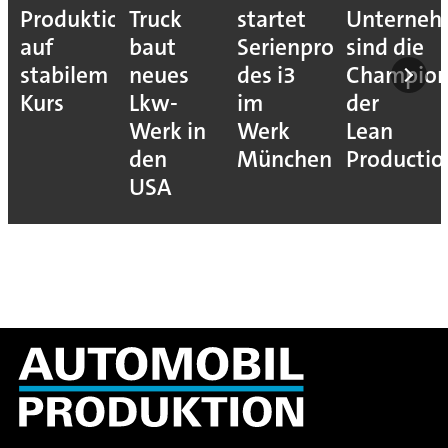
tion
Truck
startet
Unternehmen
macht
baut
Serienproduktion
sind die
sich
m
neues
des i3
Champions
bereit
Lkw-
im
der
für den
Werk in
Werk
Lean
VW
den
München
Production
Golf
USA