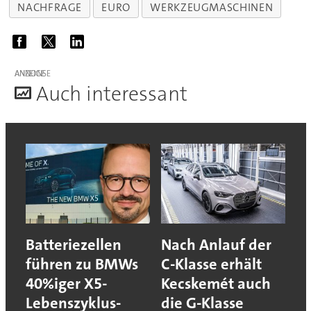
NACHFRAGE
EURO
WERKZEUGMASCHINEN
ANZEIGE
A
uch interessant
Batteriezellen
Nach Anlauf der
führen zu BMWs
C-Klasse erhält
40%iger X5-
Kecskemét auch
Lebenszyklus-
die G-Klasse