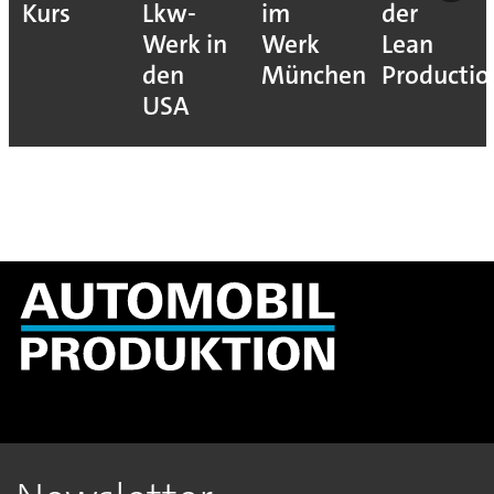
Kurs
Lkw-
im
der
Werk in
Werk
Lean
den
München
Productio
USA