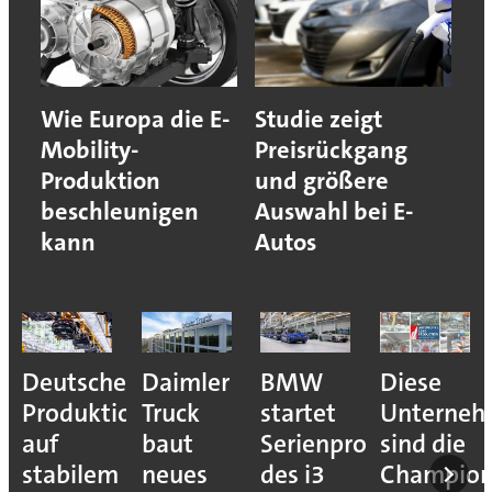
Wie Europa die E-
Studie zeigt
Mobility-
Preisrückgang
Produktion
und größere
beschleunigen
Auswahl bei E-
kann
Autos
Deutsche
Daimler
BMW
Diese
Produktion
Truck
startet
Unterne
auf
baut
Serienproduktion
sind die
stabilem
neues
des i3
Champion