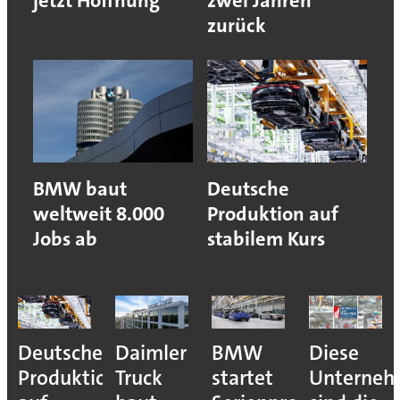
jetzt Hoffnung
zwei Jahren
zurück
BMW baut
Deutsche
weltweit 8.000
Produktion auf
Jobs ab
stabilem Kurs
Deutsche
Daimler
BMW
Diese
Produktion
Truck
startet
Unterne