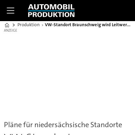
Produktion
VW-Standort Braunschweig wird Leitwerk für Batteriesysteme
Home
ANZEIGE
ANZEIGE
Pläne für niedersächsische Standorte