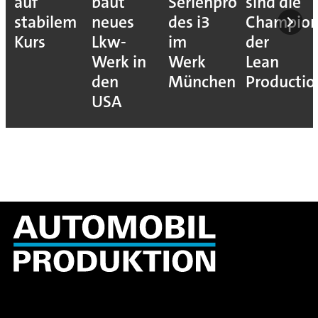
auf
baut
Serienproduktion
sind die
stabilem
neues
des i3
Champion
Kurs
Lkw-
im
der
Werk in
Werk
Lean
den
München
Productio
USA