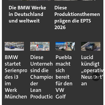
Die BMW Werke
Diese
in Deutschland
Produktionsthemen
und weltweit
prägen die EPTS
2026
BMW
Diese
Puebla
Lucid
startet
Unternehmen
macht
kündigt
Serienproduktion
sind die
sich
„operativ
des i3
Champions
bereit
Neustart“
im
der
für den
an
Werk
Lean
VW
München
Production
Golf