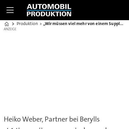
Produktion
„Wir müssen viel mehr von einem Supply-Network sprechen"
Home
ANZEIGE
ANZEIGE
Heiko Weber, Partner bei Berylls