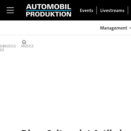
Events
Livestreams
Management
Home
ANZEIGE
ANZEIGE
Tag:
armadillo
conquistador
f