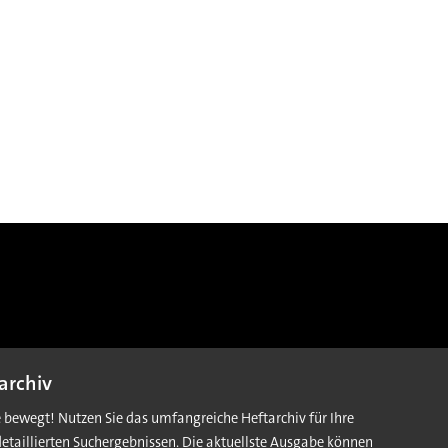
archiv
e bewegt! Nutzen Sie das umfangreiche Heftarchiv für Ihre
detaillierten Suchergebnissen. Die aktuellste Ausgabe können