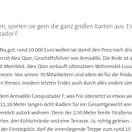
 spielen sie gern die ganz großen Karten aus. Ein
ador F.
a gut, rund 10.000 Euro wollen sie damit den Preis noch drüc
verrät Alex Qian, Geschäftsführer von Armadillo. Die Rede ist
eerblick. Alex Qian verkauft ultimativen Wohnmobil-Luxus im
zieren. Von seinen 70 Mitarbeitern sind allein 40 für die Pro
n Preises, sondern letzten Endes auch durch alles andere säm
 Armadillo Conquistador F, was frei übersetzt so etwas wie
es 11,18 Meter langen Acht-Radlers für ein Gesamtgewicht v
emlich autark wohnen. Denn der 2,50 Meter breite Straßensc
eher, drei Kühlschränke und eine Terrasse. Ja, richtig gelese
 der Einstiegstür, darf die innenliegende Treppe zum rund 