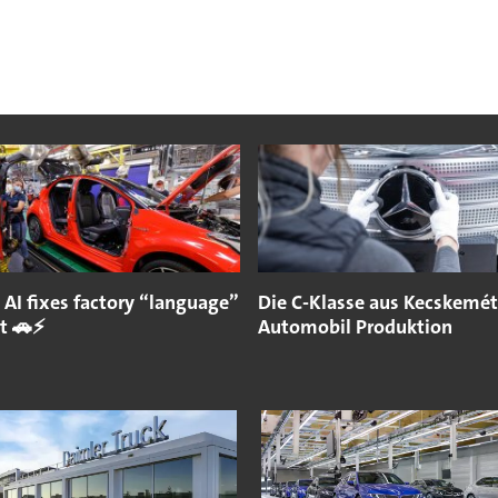
 AI fixes factory “language”
Die C-Klasse aus Kecskemét
st 🚗⚡
Automobil Produktion