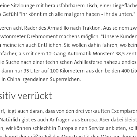
e Sitzlounge mit herausfahrbarem Tisch, einer Liegefläche 
ühl "Ihr könnt mich alle mal gern haben - ihr da unten."
weren acht Räder des Armadillo nach Traktion. Aus seinem zwö
 Newtonmeter Drehmoment machens möglich. "Unsere Kunden 
en meine ich auch Entfliehen. Sie wollen dahin fahren, wo ke
infacher, als mit dem 12-Gang-Automatik-Monster? 38,5 Zent
die Suche nach einer technischen Achillesferse nahezu endlos
 dann nur 35 Liter auf 100 Kilometern aus den beiden 400 Lit
r in China irgendeinen Superreichen.
itiv verrückt
, liegt auch daran, dass von den drei verkauften Exemplaren 
atürlich gibt es auch Anfragen aus Europa. Aber dabei bleibt
ßen, wir können schlecht in Europa einen Service anbieten, so
bei kennt der größte Teil der Monstrosität den Weg aus dem r