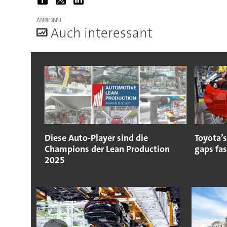
ANZEIGE
A
uch interessant
Diese Auto-Player sind die
Toyota’s
Champions der Lean Production
gaps fa
2025