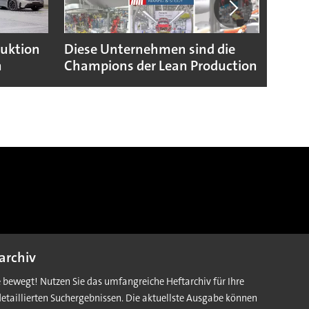
duktion
Diese Unternehmen sind die
Puebl
n
Champions der Lean Production
VW G
archiv
e bewegt! Nutzen Sie das umfangreiche Heftarchiv für Ihre
detaillierten Suchergebnissen. Die aktuellste Ausgabe können