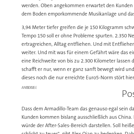
werden. Oben angekommen erwartet den Kunden ein
dem Boden emporkommende Musikanlage und das Gef
3,94 Meter tiefer greifen die je 150 Kilogramm sch
Tempo 150 soll er ohne Probleme spurten. 2.350
ertragreichen, Alltag entfliehen. Und mit Entflieh
weiter. Und mit was für einem Gefährt wäre das e
eine Reichweite von bis zu 2.300 Kilometer lassen 
schafft er nur, wenn er ganz sanft bewegt wird und
dieses noch die nur erreichte Euro5-Norm stört hie
ANZEIGE
Pos
Dass dem Armadillo-Team das genauso egal sein darf
Kunden kommen bislang ausschließlich aus China. N
würde der After-Sales-Bereich darstellen. Soll hei
schlicht zu teuer", gibt Alex Qian zu bedenken. Da