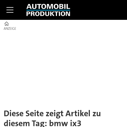
Home
ANZEIGE
ANZEIGE
Tag:
bmw
ix3
Diese Seite zeigt Artikel zu
diesem Tag: bmw ix3