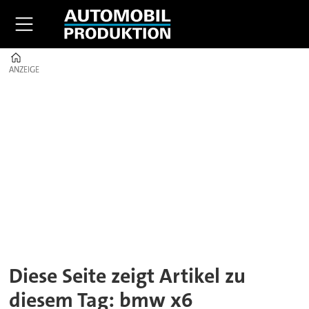
Home
ANZEIGE
ANZEIGE
Tag:
bmw
x6
Diese Seite zeigt Artikel zu
diesem Tag: bmw x6