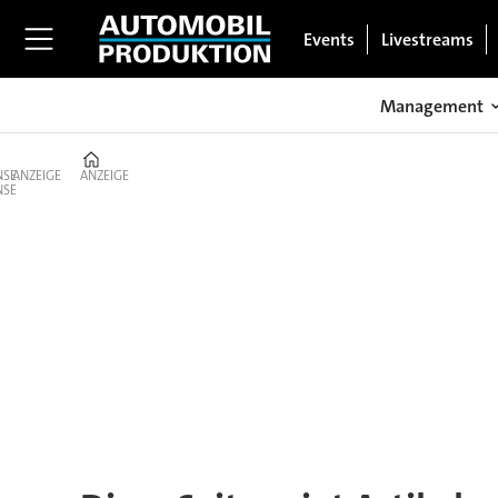
Events
Livestreams
Management
Home
ANZEIGE
ANZEIGE
Tag:
cadillac
ct6