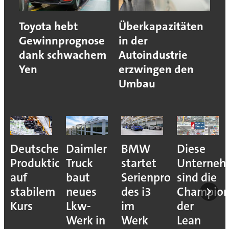
Toyota hebt
Überkapazitäten
Gewinnprognose
in der
dank schwachem
Autoindustrie
Yen
erzwingen den
Umbau
Deutsche
Daimler
BMW
Diese
Produktion
Truck
startet
Unterne
auf
baut
Serienproduktion
sind die
stabilem
neues
des i3
Champion
Kurs
Lkw-
im
der
Werk in
Werk
Lean