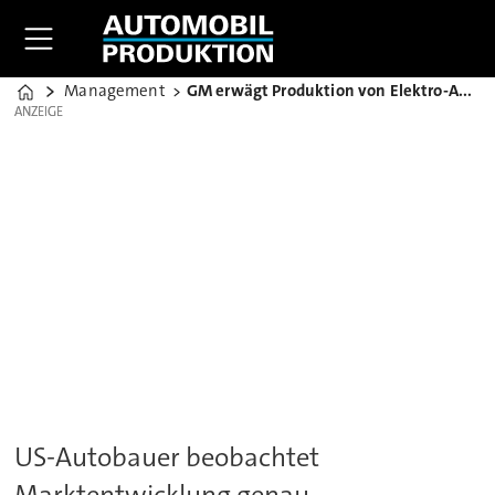
Management
GM erwägt Produktion von Elektro-Autos in China
Home
ANZEIGE
ANZEIGE
US-Autobauer beobachtet
Marktentwicklung genau