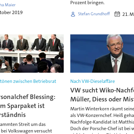
Prozent bringen.
ha Maier
ktober 2019
21. M
Stefan Grundhoff
tönen zwischen Betriebsrat
Nach VW-Dieselaffäre
VW sucht Wiko-Nachfo
sonalchef Blessing:
Müller, Diess oder Mis
um Sparpaket ist
Martin Winterkorn räumt seine
rständnis
als VW-Konzernchef. Heiß geha
Nachfolge-Kandidat ist Matthia
lammten Streit um das
Doch der Porsche-Chef ist bei
 bei Volkswagen versucht