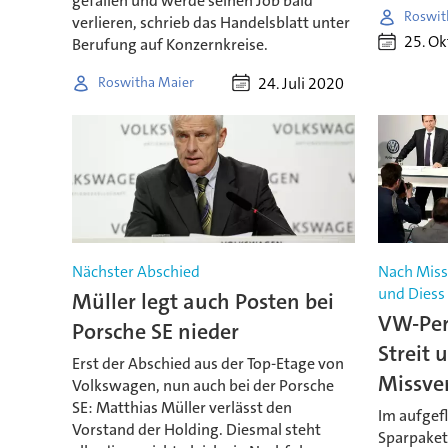
gefallen und werde seinen Job bald
Roswit
verlieren, schrieb das Handelsblatt unter
25. O
Berufung auf Konzernkreise.
24. Juli 2020
Roswitha Maier
Nächster Abschied
Nach Miss
und Diess
Müller legt auch Posten bei
VW-Per
Porsche SE nieder
Streit 
Erst der Abschied aus der Top-Etage von
Missve
Volkswagen, nun auch bei der Porsche
SE: Matthias Müller verlässt den
Im aufgef
Vorstand der Holding. Diesmal steht
Sparpaket