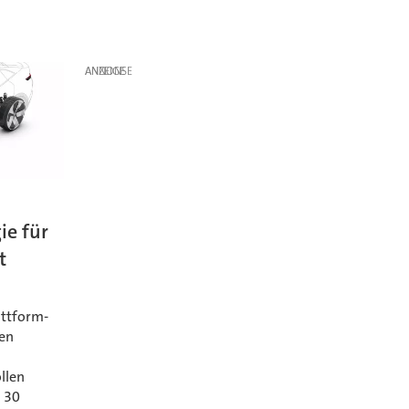
ANZEIGE
n
ie für
t
attform-
nen
llen
u 30