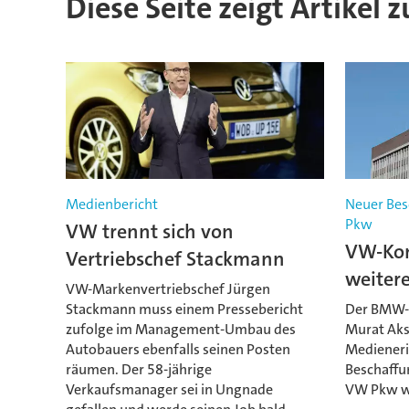
Diese Seite zeigt Artikel 
Medienbericht
Neuer Bes
Pkw
VW trennt sich von
VW-Kon
Vertriebschef Stackmann
weiter
VW-Markenvertriebschef Jürgen
Stackmann muss einem Pressebericht
Der BMW-E
zufolge im Management-Umbau des
Murat Akse
Autobauers ebenfalls seinen Posten
Mediener
räumen. Der 58-jährige
Beschaffu
Verkaufsmanager sei in Ungnade
VW Pkw w