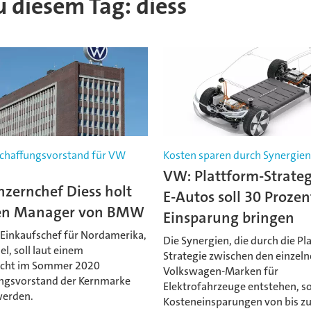
zu diesem Tag: diess
chaffungsvorstand für VW
Kosten sparen durch Synergie
VW: Plattform-Strateg
zernchef Diess holt
E-Autos soll 30 Prozen
en Manager von BMW
Einsparung bringen
inkaufschef für Nordamerika,
Die Synergien, die durch die Pl
l, soll laut einem
Strategie zwischen den einzel
icht im Sommer 2020
Volkswagen-Marken für
ngsvorstand der Kernmarke
Elektrofahrzeuge entstehen, so
erden.
Kosteneinsparungen von bis z