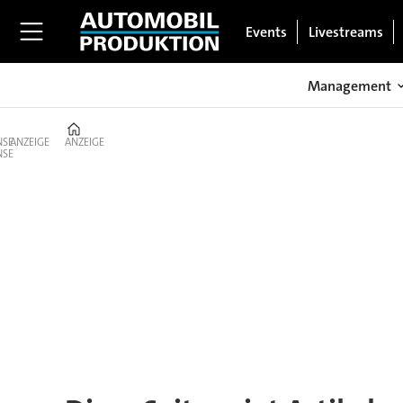
Events
Livestreams
Management
Home
ANZEIGE
ANZEIGE
Tag:
diess