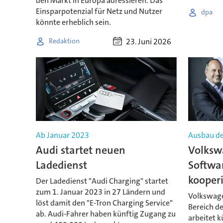
den Markt in Europa adressieren. Das
Einsparpotenzial für Netz und Nutzer
dpa
könnte erheblich sein.
23. Juni 2026
Redaktion
Ab Januar 2023
Ausbau de
Audi startet neuen
Volksw
Ladedienst
Softwar
kooper
Der Ladedienst "Audi Charging" startet
zum 1. Januar 2023 in 27 Ländern und
Volkswage
löst damit den "E-Tron Charging Service"
Bereich de
ab. Audi-Fahrer haben künftig Zugang zu
arbeitet 