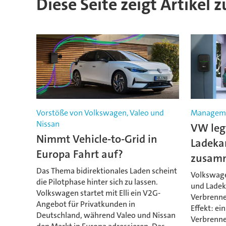
Diese Seite zeigt Artikel z
Vorstöße von Volkswagen, Valeo und
Managem
Nissan
VW leg
Nimmt Vehicle-to-Grid in
Ladeka
Europa Fahrt auf?
zusam
Das Thema bidirektionales Laden scheint
Volkswage
die Pilotphase hinter sich zu lassen.
und Ladek
Volkswagen startet mit Elli ein V2G-
Verbrenne
Angebot für Privatkunden in
Effekt: ei
Deutschland, während Valeo und Nissan
Verbrenner