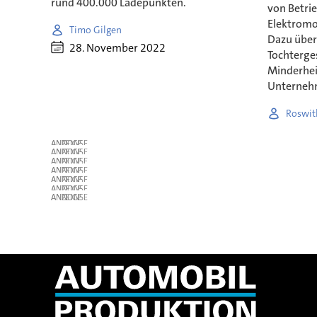
rund 400.000 Ladepunkten.
von Betri
Elektromo
Timo Gilgen
Dazu über
28. November 2022
Tochterges
Minderhei
Unterneh
Roswit
ANZEIGE
ANZEIGE
ANZEIGE
ANZEIGE
ANZEIGE
ANZEIGE
ANZEIGE