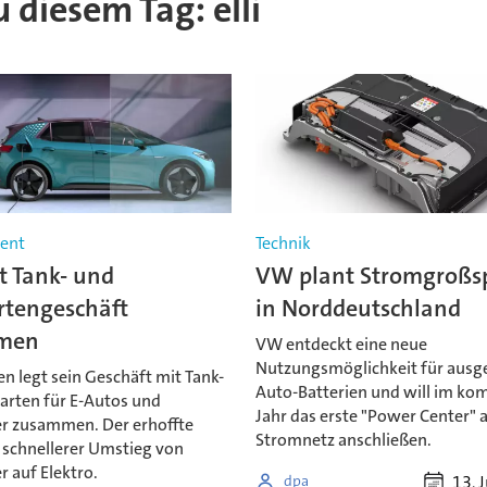
u diesem Tag: elli
ent
Technik
t Tank- und
VW plant Stromgroßs
rtengeschäft
in Norddeutschland
men
VW entdeckt eine neue
Nutzungsmöglichkeit für ausge
n legt sein Geschäft mit Tank-
Auto-Batterien und will im k
arten für E-Autos und
Jahr das erste "Power Center" 
r zusammen. Der erhoffte
Stromnetz anschließen.
n schnellerer Umstieg von
 auf Elektro.
13. 
dpa