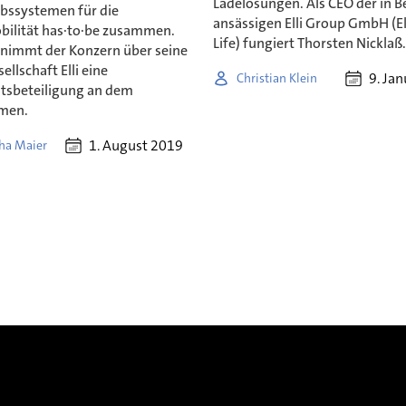
Ladelösungen. Als CEO der in Be
ebssystemen für die
ansässigen Elli Group GmbH (El
bilität has·to·be zusammen.
Life) fungiert Thorsten Nicklaß
nimmt der Konzern über seine
ellschaft Elli eine
9. Ja
Christian Klein
tsbeteiligung an dem
men.
1. August 2019
ha Maier