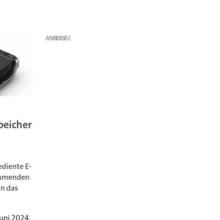
ANZEIGE
peicher
diente E-
ommenden
an das
Juni 2024