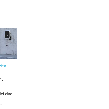
aden
rt
et eine
-