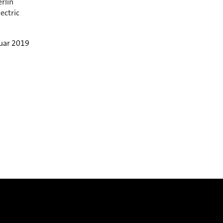
rlin
ectric
.
nuar 2019