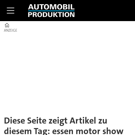
Home
ANZEIGE
ANZEIGE
Tag:
essen
motor
show
Diese Seite zeigt Artikel zu
diesem Tag: essen motor show