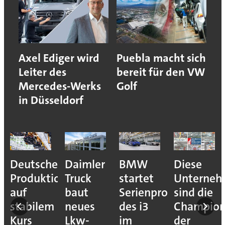
Axel Ediger wird
Puebla macht sich
Leiter des
bereit für den VW
Mercedes-Werks
Golf
in Düsseldorf
Deutsche
Daimler
BMW
Diese
Produktion
Truck
startet
Unterne
auf
baut
Serienproduktion
sind die
stabilem
neues
des i3
Champion
Kurs
Lkw-
im
der