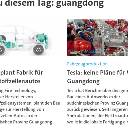
 zu diesem Tag: guangdong
Fahrzeugproduktion
 plant Fabrik für
Tesla: keine Pläne für
toffzellenautos
Guangdong
g Fire Technology,
Tesla hat Berichte über den ge
er Hersteller von
Bau eines Autowerks in der
fzellensystemen, plant den Bau
südchinesischen Provinz Gua
ge zur Herstellung von
zurück gewiesen. Seit längerem
zellen-Autos in der
Spekulationen, der Elektroauto
ischen Provinz Guangdong.
wolle in die lokale Fertigung ei