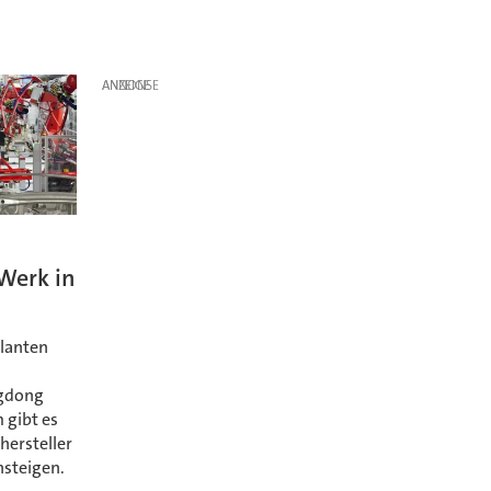
ANZEIGE
 Werk in
planten
ngdong
 gibt es
hersteller
nsteigen.