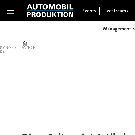
Events
Livestreams
Management
Home
ANZEIGE
ANZEIGE
Tag:
guangdong