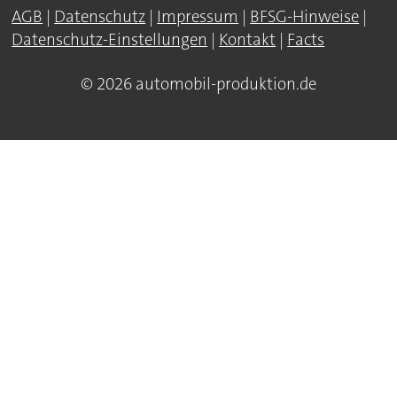
AGB
|
Datenschutz
|
Impressum
|
BFSG-Hinweise
|
Datenschutz-Einstellungen
|
Kontakt
|
Facts
© 2026 automobil-produktion.de