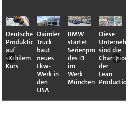
Deutsche
Daimler
BMW
Diese
Produktion
Truck
startet
Unterne
auf
baut
Serienproduktion
sind die
stabilem
neues
des i3
Champion
Kurs
Lkw-
im
der
Werk in
Werk
Lean
den
München
Productio
USA