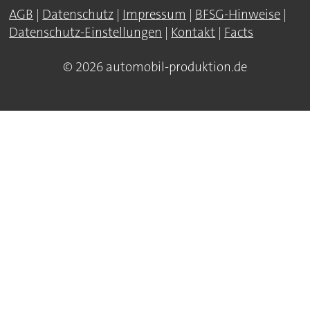
AGB
|
Datenschutz
|
Impressum
|
BFSG-Hinweise
|
Datenschutz-Einstellungen
|
Kontakt
|
Facts
© 2026 automobil-produktion.de