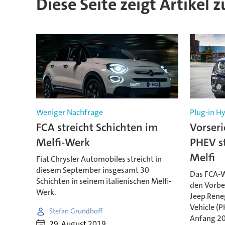
Diese Seite zeigt Artikel 
Weniger Nachfrage
Plug-in Hy
FCA streicht Schichten im
Vorser
Melfi-Werk
PHEV s
Melfi
Fiat Chrysler Automobiles streicht in
diesem September insgesamt 30
Das FCA-We
Schichten in seinem italienischen Melfi-
den Vorbe
Werk.
Jeep Reneg
Vehicle (
Stefan Grundhoff
Anfang 202
29. August 2019