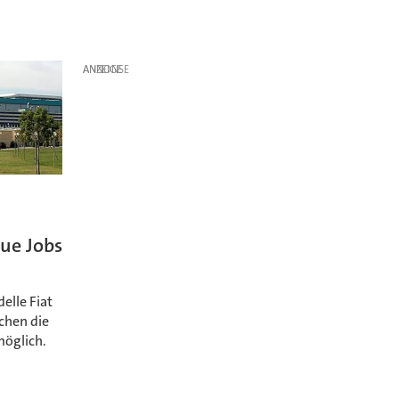
ANZEIGE
eue Jobs
elle Fiat
chen die
möglich.