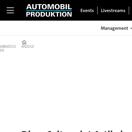
Events
Livestreams
Management
Home
ANZEIGE
ANZEIGE
Tag:
melfi