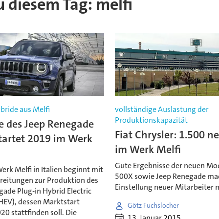
zu diesem Tag: melfi
bride aus Melfi
vollständige Auslastung der
Produktionskapazität
ie des Jeep Renegade
Fiat Chrysler: 1.500 n
tartet 2019 im Werk
im Werk Melfi
Gute Ergebnisse der neuen Mod
rk Melfi in Italien beginnt mit
500X sowie Jeep Renegade ma
reitungen zur Produktion des
Einstellung neuer Mitarbeiter 
ade Plug-in Hybrid Electric
PHEV), dessen Marktstart
Götz Fuchslocher
0 stattfinden soll. Die
13. Januar 2015