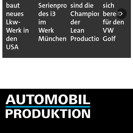
baut
Serienproduktion
sind die
sich
neues
des i3
Champions
bereit
Lkw-
im
der
für den
Werk in
Werk
Lean
VW
den
München
Production
Golf
USA