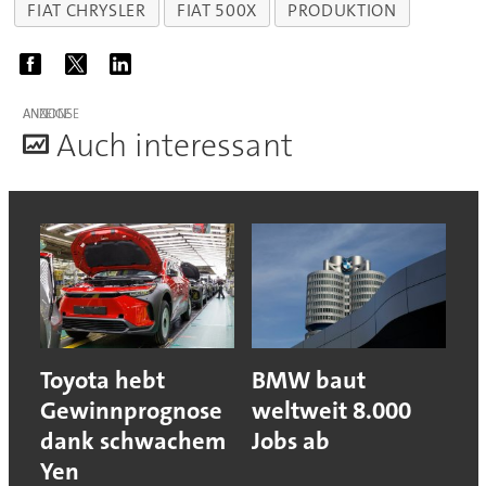
FIAT CHRYSLER
FIAT 500X
PRODUKTION
ANZEIGE
A
uch interessant
Toyota hebt
BMW baut
Gewinnprognose
weltweit 8.000
dank schwachem
Jobs ab
Yen