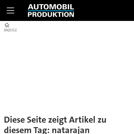
Home
ANZEIGE
ANZEIGE
Tag:
natarajan
chandrasekaran
Diese Seite zeigt Artikel zu
diesem Tag: natarajan