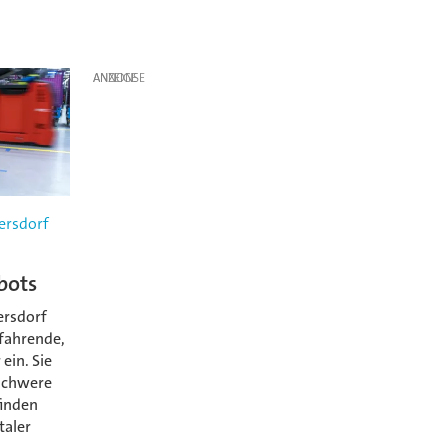
ANZEIGE
ersdorf
bots
ersdorf
tfahrende,
ein. Sie
schwere
finden
taler