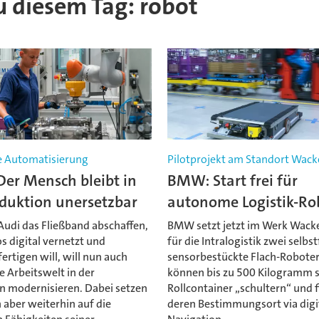
zu diesem Tag: robot
e Automatisierung
Pilotprojekt am Standort Wack
er Mensch bleibt in
BMW: Start frei für
oduktion unersetzbar
autonome Logistik-Ro
udi das Fließband abschaffen,
BMW setzt jetzt im Werk Wack
s digital vernetzt und
für die Intralogistik zwei selbs
rtigen will, will nun auch
sensorbestückte Flach-Roboter 
 Arbeitswelt in der
können bis zu 500 Kilogramm 
n modernisieren. Dabei setzen
Rollcontainer „schultern“ und 
 aber weiterhin auf die
deren Bestimmungsort via digi