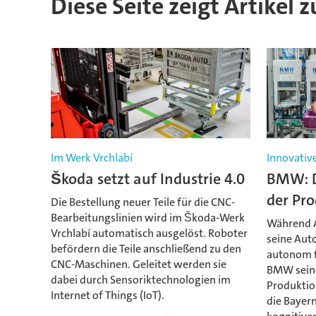
Diese Seite zeigt Artikel 
Im Werk Vrchlabí
Innovativ
Škoda setzt auf Industrie 4.0
BMW: D
der Pr
Die Bestellung neuer Teile für die CNC-
Bearbeitungslinien wird im Škoda-Werk
Während A
Vrchlabí automatisch ausgelöst. Roboter
seine Auto
befördern die Teile anschließend zu den
autonom fe
CNC-Maschinen. Geleitet werden sie
BMW seine
dabei durch Sensoriktechnologien im
Produktio
Internet of Things (IoT).
die Bayern