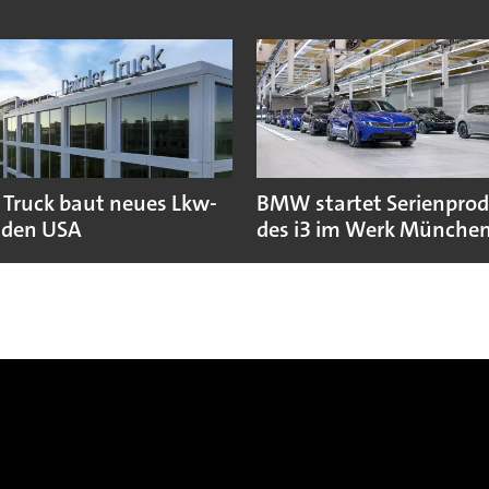
 Truck baut neues Lkw-
BMW startet Serienpro
 den USA
des i3 im Werk Münche