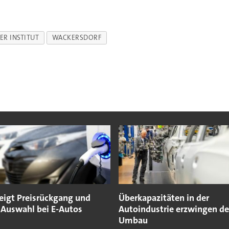
R INSTITUT
WACKERSDORF
zeigt Preisrückgang und
Überkapazitäten in der
 Auswahl bei E-Autos
Autoindustrie erzwingen d
Umbau