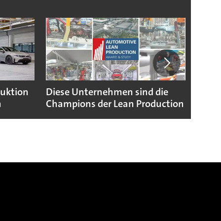
duktion
Diese Unternehmen sind die
Puebl
n
Champions der Lean Production
VW G