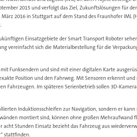
 September 2015 und verfolgt das Ziel, Zukunftslösungen für de
 März 2016 in Stuttgart auf dem Stand des Fraunhofer IML (
.
ukünftigen Einsatzgebiete der Smart Transport Roboter sehen
ng vereinfacht sich die Materialbestellung für die Verpackun
it Funksendern und sind mit einer digitalen Karte ausgerüs
akte Position und den Fahrweg. Mit Sensoren erkennt und re
 Fahrzeugen. Im späteren Serienbetrieb sollen 3D-Kameras
llierten Induktionsschleifen zur Navigation, sondern er kann
enwänden montiert sind, können ohne großen Mehraufwand fle
 für acht Stunden Einsatz bezieht das Fahrzeug aus wiederv
“ stattfinden.