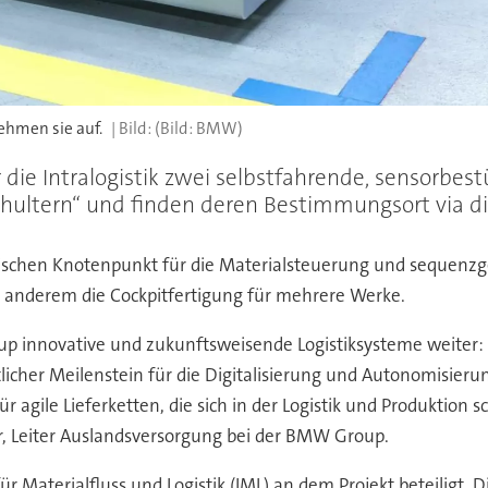
ehmen sie auf.
(Bild: BMW)
ie Intralogistik zwei selbstfahrende, sensorbestü
hultern“ und finden deren Bestimmungsort via dig
stischen Knotenpunkt für die Materialsteuerung und sequen
r anderem die Cockpitfertigung für mehrere Werke.
oup innovative und zukunftsweisende Logistiksysteme weiter
icher Meilenstein für die Digitalisierung und Autonomisierung
ür agile Lieferketten, die sich in der Logistik und Produktion 
, Leiter Auslandsversorgung bei der BMW Group.
ür Materialfluss und Logistik (IML) an dem Projekt beteili