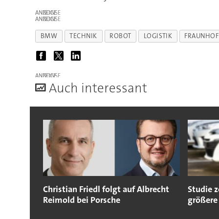
ANZEIGE
ANZEIGE
BMW
TECHNIK
ROBOT
LOGISTIK
FRAUNHOFE
ANZEIGE
A
uch interessant
Christian Friedl folgt auf Albrecht
Studie 
Reimold bei Porsche
größere