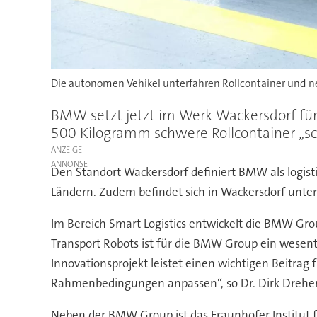
Die autonomen Vehikel unterfahren Rollcontainer und n
BMW setzt jetzt im Werk Wackersdorf für d
500 Kilogramm schwere Rollcontainer „sc
ANZEIGE
Den Standort Wackersdorf definiert BMW als logi
Ländern. Zudem befindet sich in Wackersdorf unte
Im Bereich Smart Logistics entwickelt die BMW Gr
Transport Robots ist für die BMW Group ein wesentl
Innovationsprojekt leistet einen wichtigen Beitrag f
Rahmenbedingungen anpassen“, so Dr. Dirk Dreher
Neben der BMW Group ist das Fraunhofer Institut f