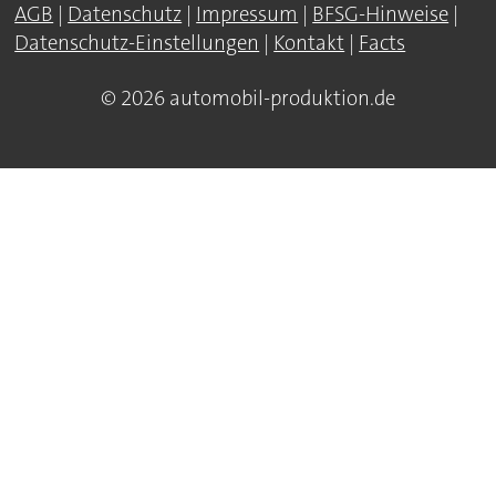
AGB
|
Datenschutz
|
Impressum
|
BFSG-Hinweise
|
Datenschutz-Einstellungen
|
Kontakt
|
Facts
© 2026 automobil-produktion.de