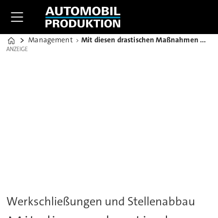
Management
Mit diesen drastischen Maßnahmen will Nissan aus der Krise
Home
ANZEIGE
ANZEIGE
Werkschließungen und Stellenabbau