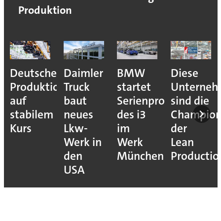
Produktion
Deutsche
Daimler
BMW
Diese
Produktion
Truck
startet
Unterne
auf
baut
Serienproduktion
sind die
stabilem
neues
des i3
Champion
Kurs
Lkw-
im
der
Werk in
Werk
Lean
den
München
Productio
USA