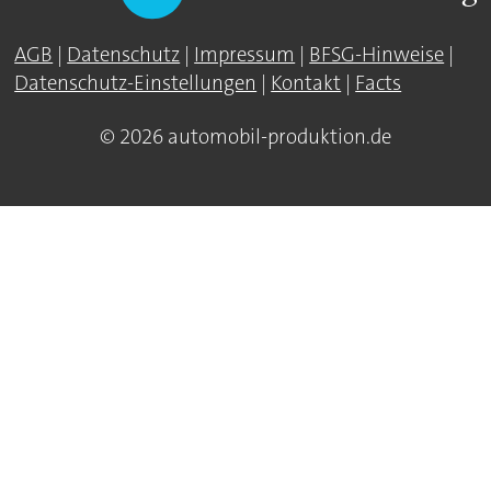
AGB
|
Datenschutz
|
Impressum
|
BFSG-Hinweise
|
Datenschutz-Einstellungen
|
Kontakt
|
Facts
© 2026 automobil-produktion.de