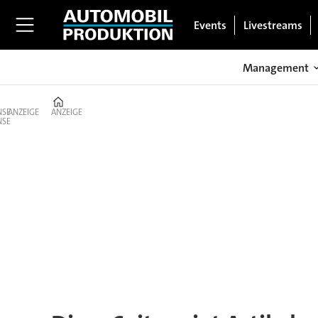
Events
Livestreams
Management
Home
ANZEIGE
ANZEIGE
Tag:
vehicle
to
grid