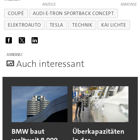
ANZEIGE
COUPÉ
AUDI E-TRON SPORTBACK CONCEPT
ELEKTROAUTO
TESLA
TECHNIK
KAI LICHTE
ANZEIGE
A
uch interessant
BMW baut
Überkapazitäten