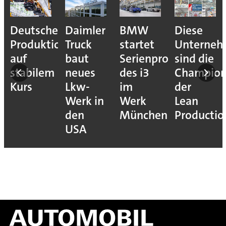
Deutsche
Daimler
BMW
Diese
Produktion
Truck
startet
Unterne
auf
baut
Serienproduktion
sind die
stabilem
neues
des i3
Champion
Kurs
Lkw-
im
der
Werk in
Werk
Lean
den
München
Productio
USA