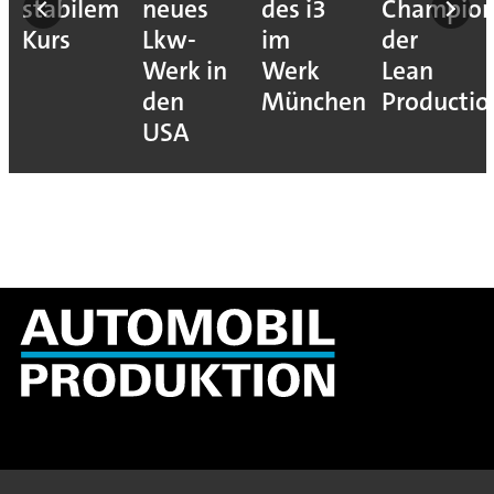
stabilem
neues
des i3
Champion
Kurs
Lkw-
im
der
Werk in
Werk
Lean
den
München
Productio
USA