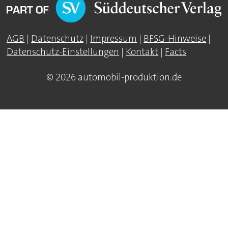
AGB
|
Datenschutz
|
Impressum
|
BFSG-Hinweise
|
Datenschutz-Einstellungen
|
Kontakt
|
Facts
© 2026 automobil-produktion.de