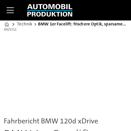
Technik
BMW 1er Facelift: frischere Optik, sparsamere Motoren
Home
ANZEIGE
ANZEIGE
Fahrbericht BMW 120d xDrive