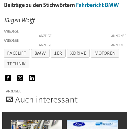
Beiträge zu den Stichwörtern
Fahrbericht
BMW
Jürgen Wolff
ANZEIGE
ANZEIGE
ANZEIGE
ANZEIGE
FACELIFT
BMW
1ER
XDRIVE
MOTOREN
TECHNIK
ANZEIGE
A
uch interessant