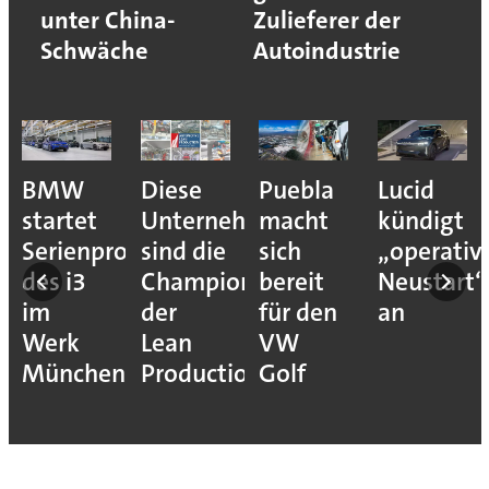
unter China-
Zulieferer der
Schwäche
Autoindustrie
BMW
Diese
Puebla
Lucid
startet
Unternehmen
macht
kündigt
Serienproduktion
sind die
sich
„operativ
des i3
Champions
bereit
Neustart“
im
der
für den
an
Werk
Lean
VW
München
Production
Golf