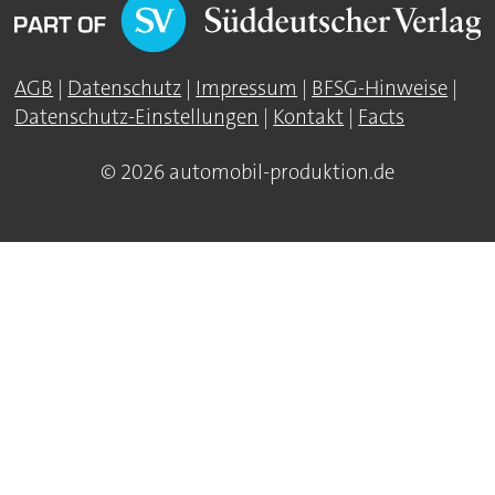
AGB
|
Datenschutz
|
Impressum
|
BFSG-Hinweise
|
Datenschutz-Einstellungen
|
Kontakt
|
Facts
© 2026 automobil-produktion.de