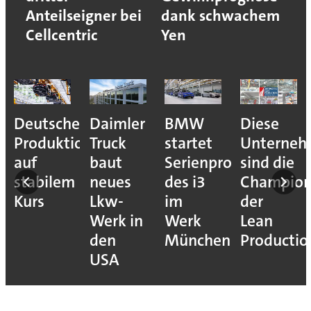
Anteilseigner bei
dank schwachem
Cellcentric
Yen
Deutsche
Daimler
BMW
Diese
Produktion
Truck
startet
Unterne
auf
baut
Serienproduktion
sind die
stabilem
neues
des i3
Champion
Kurs
Lkw-
im
der
Werk in
Werk
Lean
den
München
Productio
USA