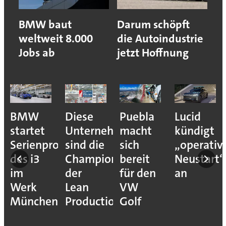
BMW baut
Darum schöpft
weltweit 8.000
die Autoindustrie
Jobs ab
jetzt Hoffnung
BMW
Diese
Puebla
Lucid
startet
Unternehmen
macht
kündigt
Serienproduktion
sind die
sich
„operativ
des i3
Champions
bereit
Neustart“
im
der
für den
an
Werk
Lean
VW
München
Production
Golf