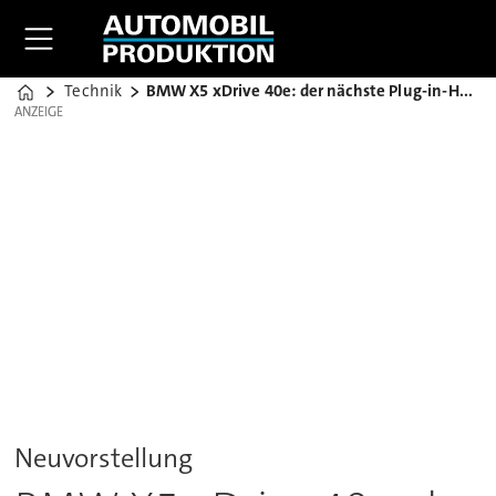
Technik
BMW X5 xDrive 40e: der nächste Plug-in-Hybrid
Home
ANZEIGE
ANZEIGE
Neuvorstellung