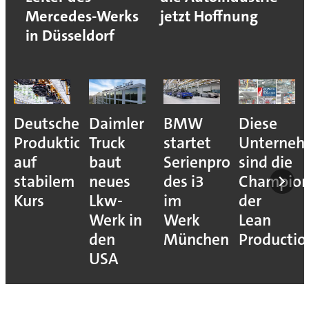
Mercedes-Werks
jetzt Hoffnung
in Düsseldorf
Deutsche
Daimler
BMW
Diese
Produktion
Truck
startet
Unterne
auf
baut
Serienproduktion
sind die
stabilem
neues
des i3
Champion
Kurs
Lkw-
im
der
Werk in
Werk
Lean
den
München
Productio
USA