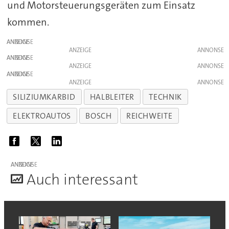
und Motorsteuerungsgeräten zum Einsatz
kommen.
ANZEIGE
ANZEIGE
ANZEIGE
ANZEIGE
ANZEIGE
ANZEIGE
SILIZIUMKARBID
HALBLEITER
TECHNIK
ELEKTROAUTOS
BOSCH
REICHWEITE
ANZEIGE
A
uch interessant