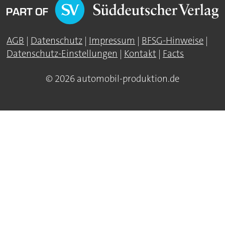
AGB
|
Datenschutz
|
Impressum
|
BFSG-Hinweise
|
Datenschutz-Einstellungen
|
Kontakt
|
Facts
© 2026 automobil-produktion.de