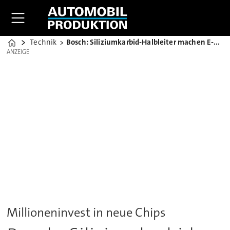
Technik
Bosch: Siliziumkarbid-Halbleiter machen E-Autos effizienter
Home
ANZEIGE
ANZEIGE
Millioneninvest in neue Chips