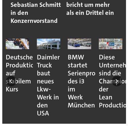
Sebastian Schmitt
bricht um mehr
in den
als ein Drittel ein
Konzernvorstand
Deutsche
Daimler
BMW
Diese
Produktion
Truck
startet
Unterne
auf
baut
Serienproduktion
sind die
stabilem
neues
des i3
Champion
Kurs
Lkw-
im
der
Werk in
Werk
Lean
den
München
Productio
USA