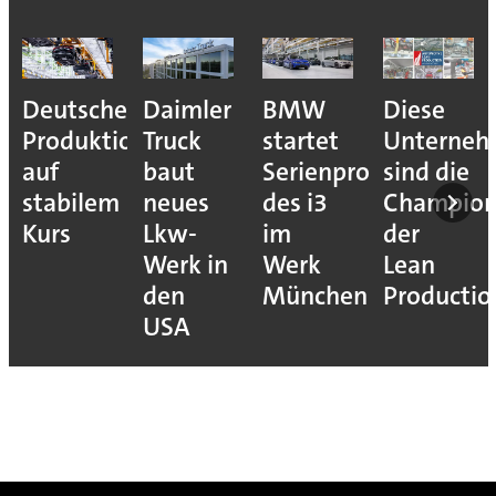
Deutsche
Daimler
BMW
Diese
Produktion
Truck
startet
Unterne
auf
baut
Serienproduktion
sind die
stabilem
neues
des i3
Champion
Kurs
Lkw-
im
der
Werk in
Werk
Lean
den
München
Productio
USA