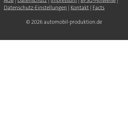
AGB
|
Datenschutz
|
Impressum
|
BFSG-Hinweise
|
Datenschutz-Einstellungen
|
Kontakt
|
Facts
© 2026 automobil-produktion.de