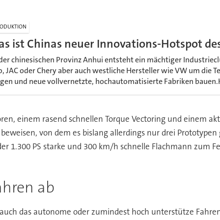
ODUKTION
as ist Chinas neuer Innovations-Hotspot d
 der chinesischen Provinz Anhui entsteht ein mächtiger Industriec
o, JAC oder Chery aber auch westliche Hersteller wie VW um die 
ngen und neue vollvernetzte, hochautomatisierte Fabriken bauen.H
ren, einem rasend schnellen Torque Vectoring und einem akt
9 beweisen, von dem es bislang allerdings nur drei Prototyp
l der 1.300 PS starke und 300 km/h schnelle Flachmann zum 
ahren ab
t auch das autonome oder zumindest hoch unterstütze Fahre