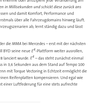
m erkenne oder antizipiere jede Veränderung am
nen in Millisekunden und schickt diese zurück ans
assen und damit Komfort, Performance und
D erstmals über alle Fahrzeugdomains hinweg läuft.
rzeugszenarien ab, lernt ständig dazu und lässt
er die
MMA
bei Mercedes – erst mit der nächsten
4
ill BYD seine neue
E
-Plattform weiter ausrollen,
4
8 lanciert wurde.
E
– das steht zunächst einmal
oss in 3,6 Sekunden aus dem Stand auf Tempo 100
n mit Torque Vectoring in Echtzeit ermöglicht die
 einen Reifenplatten kompensieren. Und egal wie
t einer Luftfederung für eine stets aufrechte