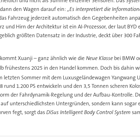
heitlich und nicht als Summe einzelner Sensoren. Das Syste
le dann den Wagen darauf ein:
„Es interpretiert die Informatio
das Fahrzeug jederzeit automatisch den Gegebenheiten anp
rz und Hirn der Architektur ist ein AI-Prozessor, der laut BY
blich größten Datensatz in der Industrie, deckt über 300 Fah
kommt Xuanji – ganz ähnlich wie die
Neue Klasse
bei BMW od
lb frühestens 2025 in den Handel kommen. Doch bis dahin w
nd im letzten Sommer mit dem Luxusgeländewagen Yangwang U
 U8 rund 1.200 PS entwickeln und den 3,5 Tonnen scheren Kol
Form der Fahrdynamik-Regelung und der Aufbau-Kontrolle. Den
n auf unterschiedlichsten Untergründen, sondern kann sogar
rven fegt, sorgt das
DiSus Intelligent Body Control System
sam