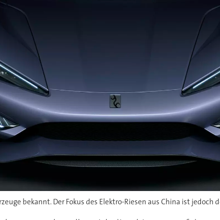
rzeuge bekannt. Der Fokus des Elektro-Riesen aus China ist jedoch de