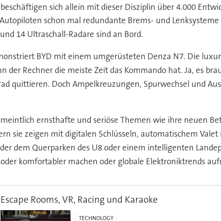
eschäftigen sich allein mit dieser Disziplin über 4.000 Ent
Autopiloten schon mal redundante Brems- und Lenksysteme 
 und 14 Ultraschall-Radare sind an Bord.
monstriert BYD mit einem umgerüsteten Denza N7. Die luxuri
nn der Rechner die meiste Zeit das Kommando hat. Ja, es bra
rad quittieren. Doch Ampelkreuzungen, Spurwechsel und Aus
ermeintlich ernsthafte und seriöse Themen wie ihre neuen Be
 sie zeigen mit digitalen Schlüsseln, automatischem Valet P
der dem Querparken des U8 oder einem intelligenten Landep
er oder komfortabler machen oder globale Elektroniktrends a
Escape Rooms, VR, Racing und Karaoke
TECHNOLOGY