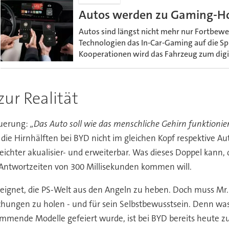
Autos werden zu Gaming-Ho
Autos sind längst nicht mehr nur Fortbew
Technologien das In-Car-Gaming auf die Sp
Kooperationen wird das Fahrzeug zum digit
ur Realität
euerung:
„Das Auto soll wie das menschliche Gehirn funktionie
ss die Hirnhälften bei BYD nicht im gleichen Kopf respektive A
 leichter akualisier- und erweiterbar. Was dieses Doppel kann
 Antwortzeiten von 300 Millisekunden kommen will.
geeignet, die PS-Welt aus den Angeln zu heben. Doch muss Mr.
schungen zu holen - und für sein Selbstbewusstsein. Denn w
mmende Modelle gefeiert wurde, ist bei BYD bereits heute z