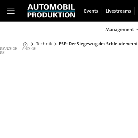
Events
Livestreams
Management
Technik
ESP: Der Siegeszug des Schleuderverh
Home
ANZEIGE
ANZEIGE