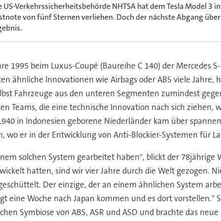
e US-Verkehrssicherheitsbehörde NHTSA hat dem Tesla Model 3 in 
stnote von fünf Sternen verliehen. Doch der nächste Abgang über
gebnis.
re 1995 beim Luxus-Coupé (Baureihe C 140) der Mercedes S-Kl
en ähnliche Innovationen wie Airbags oder ABS viele Jahre, h
 selbst Fahrzeuge aus den unteren Segmenten zumindest gege
en Teams, die eine technische Innovation nach sich ziehen, wa
1940 in Indonesien geborene Niederländer kam über spannen
ch, wo er in der Entwicklung von Anti-Blockier-Systemen für L
einem solchen System gearbeitet haben", blickt der 78jährige
ickelt hatten, sind wir vier Jahre durch die Welt gezogen. 
eschüttelt. Der einzige, der an einem ähnlichen System arbeit
ingt eine Woche nach Japan kommen und es dort vorstellen." 
nischen Symbiose von ABS, ASR und ASD und brachte das neue 