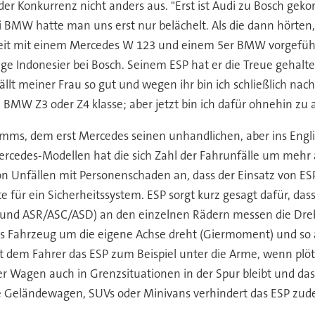
 der Konkurrenz nicht anders aus. "Erst ist Audi zu Bosch g
i BMW hatte man uns erst nur belächelt. Als die dann hörten, 
 Zeit mit einem Mercedes W 123 und einem 5er BMW vorgeführ
ige Indonesier bei Bosch. Seinem ESP hat er die Treue gehalt
efällt meiner Frau so gut und wegen ihr bin ich schließlich
 BMW Z3 oder Z4 klasse; aber jetzt bin ich dafür ohnehin zu a
ramms, dem erst Mercedes seinen unhandlichen, aber ins Engl
cedes-Modellen hat die sich Zahl der Fahrunfälle um mehr al
n Unfällen mit Personenschaden an, dass der Einsatz von ES
 für ein Sicherheitssystem. ESP sorgt kurz gesagt dafür, das
 und ASR/ASC/ASD) an den einzelnen Rädern messen die Drehz
das Fahrzeug um die eigene Achse dreht (Giermoment) und so
ft dem Fahrer das ESP zum Beispiel unter die Arme, wenn plötz
er Wagen auch in Grenzsituationen in der Spur bleibt und das 
Geländewagen, SUVs oder Minivans verhindert das ESP zude