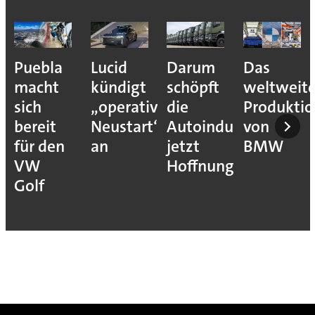
Puebla
Lucid
Darum
Das
macht
kündigt
schöpft
weltweit
sich
„operativen
die
Produkti
bereit
Neustart“
Autoindustrie
von
für den
an
jetzt
BMW
VW
Hoffnung
Golf