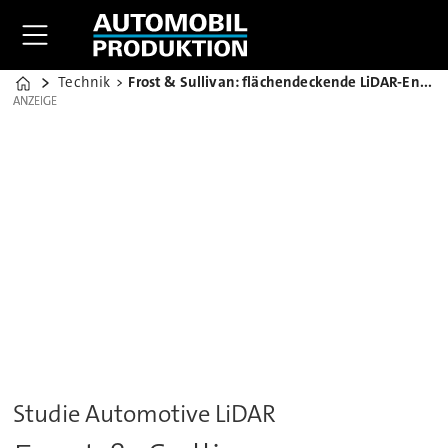
Technik
Frost & Sullivan: flächendeckende LiDAR-Entwicklung erwartet
Home
ANZEIGE
ANZEIGE
Studie Automotive LiDAR